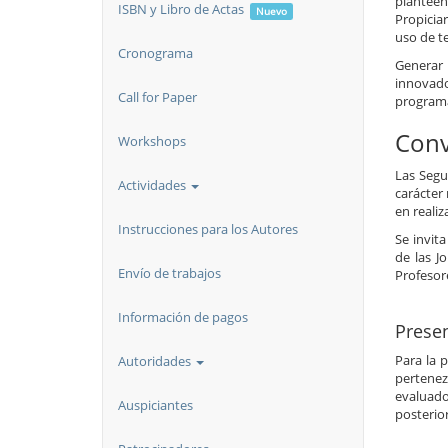
planteen
ISBN y Libro de Actas
Nuevo
Propicia
uso de t
Cronograma
Generar 
innovado
Call for Paper
programa
Conv
Workshops
Las Segu
Actividades
carácter 
en realiz
Instrucciones para los Autores
Se invit
de las J
Envío de trabajos
Profesor
Información de pagos
Prese
Para la 
Autoridades
pertenez
evaluado
Auspiciantes
posterior