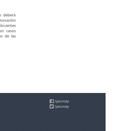
se deberá
novación
 docentes
os casos
es de las
/jaticmdp
/jaticmdp