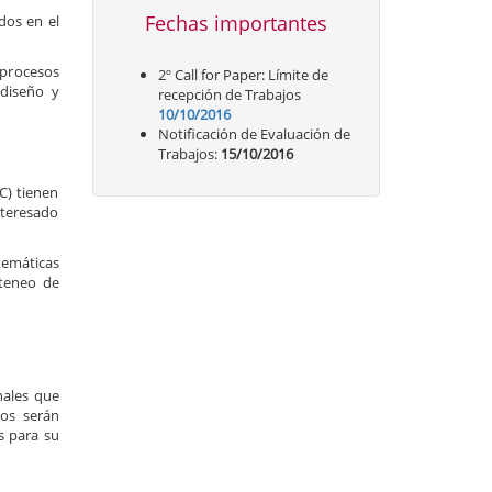
Fechas importantes
dos en el
 procesos
2º Call for Paper: Límite de
 diseño y
recepción de Trabajos
10/10/2016
Notificación de Evaluación de
Trabajos:
15/10/2016
C) tienen
interesado
temáticas
Ateneo de
nales que
jos serán
s para su