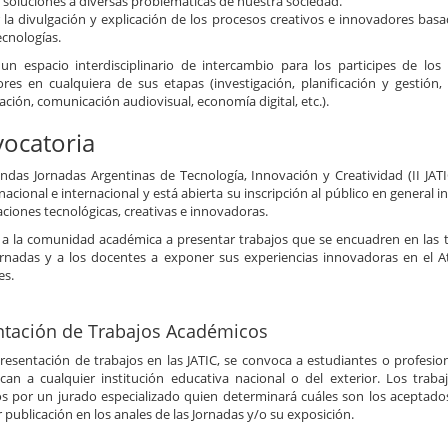
 soluciones a diversas problemáticas de nuestra sociedad.
r la divulgación y explicación de los procesos creativos e innovadores basa
ecnologías.
un espacio interdisciplinario de intercambio para los participes de los
res en cualquiera de sus etapas (investigación, planificación y gestión,
ción, comunicación audiovisual, economía digital, etc.).
ocatoria
ndas Jornadas Argentinas de Tecnología, Innovación y Creatividad (II JATI
nacional e internacional y está abierta su inscripción al público en general 
aciones tecnológicas, creativas e innovadoras.
a a la comunidad académica a presentar trabajos que se encuadren en las 
ornadas y a los docentes a exponer sus experiencias innovadoras en el 
es.
ntación de Trabajos Académicos
presentación de trabajos en las JATIC, se convoca a estudiantes o profesio
can a cualquier institución educativa nacional o del exterior. Los traba
s por un jurado especializado quien determinará cuáles son los aceptado
 publicación en los anales de las Jornadas y/o su exposición.