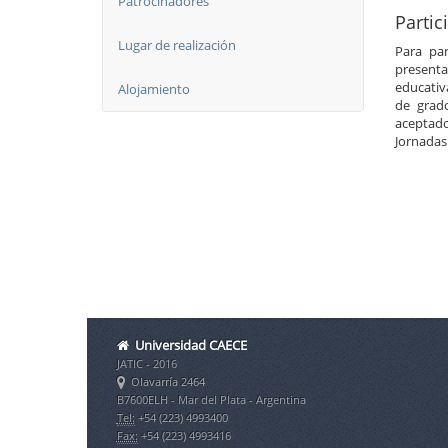
Patrocinadores
Partic
Lugar de realización
Para par
present
educativ
Alojamiento
de grad
aceptado
Jornadas
Universidad CAECE
JATIC - 2016
Olavarría 2464
B7600ELH - Mar del Plata - Argentina
Tel:
+54 (223) 4993400
Fax:
+54 (223) 4993416